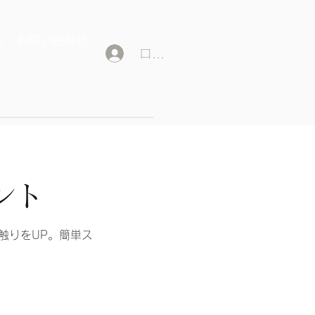
G
お問い合わせ
ログイン
ント
触りをUP。簡単ス