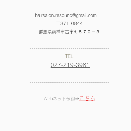
hairsalon.resound@gmail.com
〒371-0844
群馬県前橋市古市町５７０－３
---------------------------------------
TEL
027-219-3961
---------------------------------------
こちら
Webネット予約
⇒