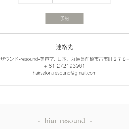
時
間
3
予約
0
分
連絡先
ザウンド-resound-美容室, 日本、群馬県前橋市古市町５７０
+ 81 272193961
hairsalon.resound@gmail.com
- hiar resound -