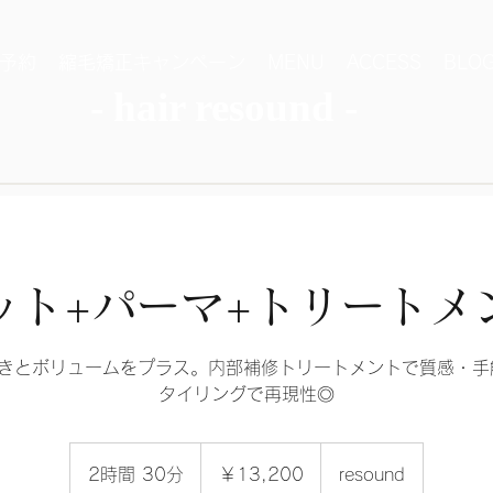
予約
縮毛矯正キャンペーン
MENU
ACCESS
BLO
- hair resound -
ット+パーマ+トリートメ
きとボリュームをプラス。内部補修トリートメントで質感・手
タイリングで再現性◎
13,200
円
2時間 30分
2
￥13,200
resound