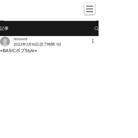
- hair resound -
記事
resound
2022年3月10日
読了時間: 1分
⭐︎BASICボブStyle⭐︎