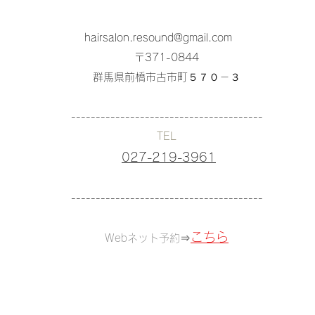
hairsalon.resound@gmail.com
〒371-0844
群馬県前橋市古市町５７０－３
---------------------------------------
TEL
027-219-3961
---------------------------------------
こちら
Webネット予約
⇒