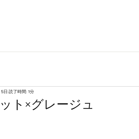
予約
縮毛矯正キャンペーン
MENU
ACCESS
BLO
- hair resound -
月5日
読了時間: 1分
ット×グレージュ