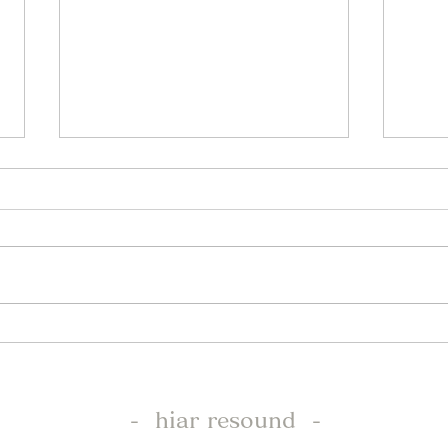
成人式
Bl
- hiar resound -