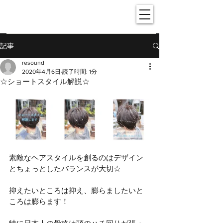
- hair resound -
記事
resound
2020年4月6日
読了時間: 1分
☆ショートスタイル解説☆
素敵なヘアスタイルを創るのはデザイン
とちょっとしたバランスが大切☆
抑えたいところは抑え、膨らましたいと
ころは膨らます！